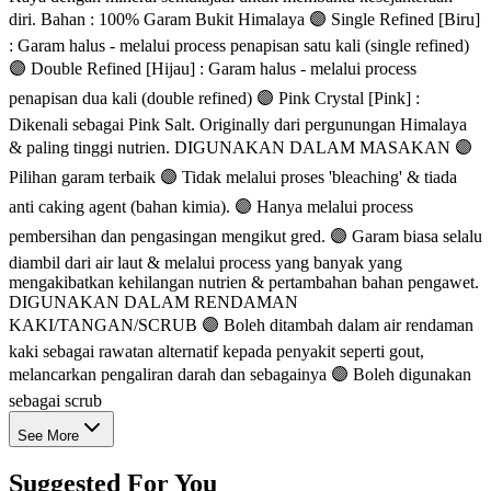
diri. Bahan : 100% Garam Bukit Himalaya 🟣 Single Refined [Biru]
: Garam halus - melalui process penapisan satu kali (single refined)
🟣 Double Refined [Hijau] : Garam halus - melalui process
penapisan dua kali (double refined) 🟣 Pink Crystal [Pink] :
Dikenali sebagai Pink Salt. Originally dari pergunungan Himalaya
& paling tinggi nutrien. DIGUNAKAN DALAM MASAKAN 🟣
Pilihan garam terbaik 🟣 Tidak melalui proses 'bleaching' & tiada
anti caking agent (bahan kimia). 🟣 Hanya melalui process
pembersihan dan pengasingan mengikut gred. 🟣 Garam biasa selalu
diambil dari air laut & melalui process yang banyak yang
mengakibatkan kehilangan nutrien & pertambahan bahan pengawet.
DIGUNAKAN DALAM RENDAMAN
KAKI/TANGAN/SCRUB 🟣 Boleh ditambah dalam air rendaman
kaki sebagai rawatan alternatif kepada penyakit seperti gout,
melancarkan pengaliran darah dan sebagainya 🟣 Boleh digunakan
sebagai scrub
See More
Suggested For You