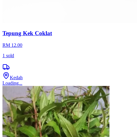
Tepung Kek Coklat
RM 12.00
1
sold
Kedah
Loading...