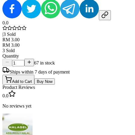
0.0
|
3
Sold
RM 3.00
RM 3.00
3
Sold
Quantity
67 in stock
Ships within 7 days of payment
Add to Cart
Buy Now
Product Reviews
0.0
No reviews yet