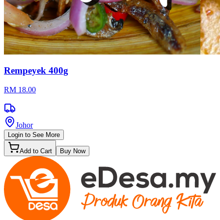
Rempeyek 400g
RM 18.00
Johor
Login to See More
Add to Cart
Buy Now