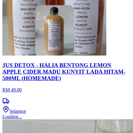
JUS DETOX - HALIA BENTONG LEMON
APPLE CIDER MADU KUNYIT LADA HITAM-
500ML (HOMEMADE)
RM 49.00
Selangor
Loading...