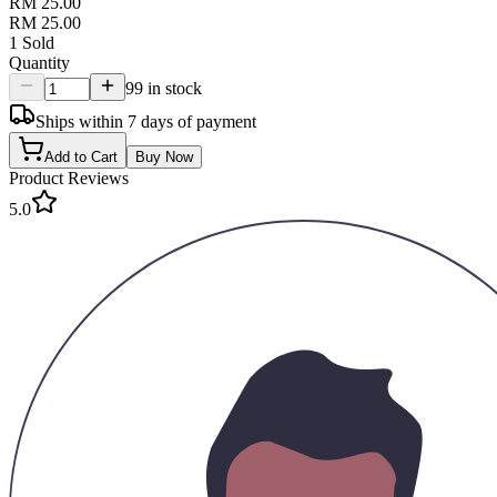
RM 25.00
RM 25.00
1
Sold
Quantity
99 in stock
Ships within 7 days of payment
Add to Cart
Buy Now
Product Reviews
5.0