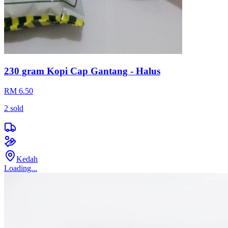
230 gram Kopi Cap Gantang - Halus
RM 6.50
2
sold
Kedah
Loading...