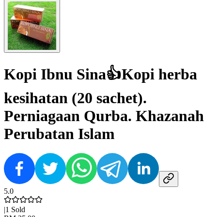
Kopi Ibnu Sina👍Kopi herba
kesihatan (20 sachet).
Perniagaan Qurba. Khazanah
Perubatan Islam
5.0
|
1
Sold