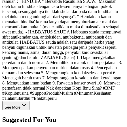
ramuan : - HINDIBA " Bersabda Rasulullah S.A.W., Makanlah
oleh kamu hindiba' dengan cara kesemuanya bahagian pokok
tersebut, sesungguhnya tidaklah shelai daripada daun hindiba' itu
melainkan mengandungi air dari syurga". " Hendaklah kamu
memakan hindiba' kerana ianya dapat menyuburkan air mani dan
mencantikkan muka." (mencantikkan muka dimaksudkan sebagai
awet muda). - HABBATUS SAUDA Habbatus sauda mempunyai
sifat antikeradangan, antioksidan, antibakteria, antiparasit dan
antikulat. HABBATUS sauda adalah satu daripada herba yang
banyak digunakan untuk rawatan pelbagai jenis penyakit seperti
kencing manis, asma, darah tinggi, penyakit kardiovaskular
(jantung) dan barah - ZANJABIL (halia) 1. Dapat mengekalkan
peredaran darah normal 2. Memulihkan mabuk dalam perjalanan 3.
Mempercepatkan penyerapan nutrien dalam usus 4. Pencegahan
demam dan selesema 5. Mengurangkan ketidakselesaan perut 6.
Mencegah barah usus 7. Mengurangkan kesakitan dan keradangan
8. Menguatkan imun badan 9. Rawatan kanser ovari 10. Merawat
pernafasan tidak normal Nak dapatkan Kopi Ibnu Sina? #BMF
#Kopiibnusina #SupportProdukMuslim #MinumanKesihatan
#Halalitufardhu #Enakituperlu
See More
Suggested For You