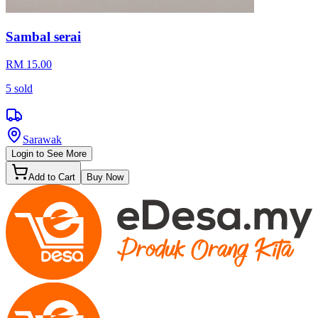
Sambal serai
RM 15.00
5
sold
Sarawak
Login to See More
Add to Cart
Buy Now