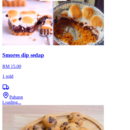
Smores dip sedap
RM 15.00
1
sold
Pahang
Loading...