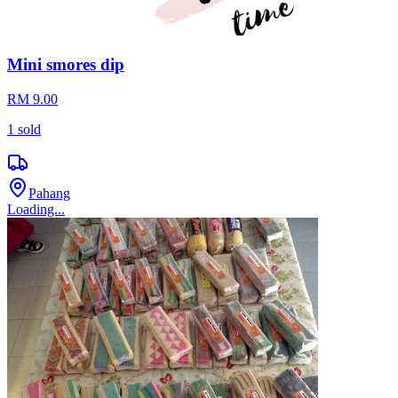
Mini smores dip
RM 9.00
1
sold
Pahang
Loading...