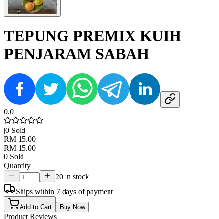
TEPUNG PREMIX KUIH
PENJARAM SABAH
0.0
|
0
Sold
RM 15.00
RM 15.00
0
Sold
Quantity
20 in stock
Ships within 7 days of payment
Add to Cart
Buy Now
Product Reviews