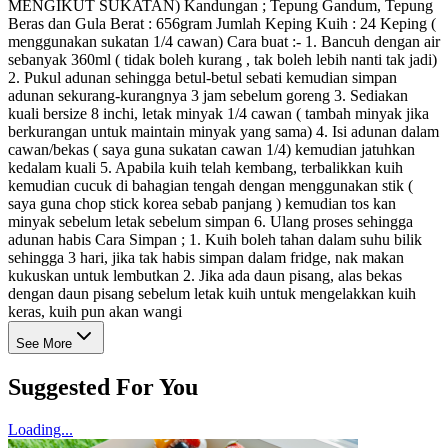
MENGIKUT SUKATAN) Kandungan ; Tepung Gandum, Tepung
Beras dan Gula Berat : 656gram Jumlah Keping Kuih : 24 Keping (
menggunakan sukatan 1/4 cawan) Cara buat :- 1. Bancuh dengan air
sebanyak 360ml ( tidak boleh kurang , tak boleh lebih nanti tak jadi)
2. Pukul adunan sehingga betul-betul sebati kemudian simpan
adunan sekurang-kurangnya 3 jam sebelum goreng 3. Sediakan
kuali bersize 8 inchi, letak minyak 1/4 cawan ( tambah minyak jika
berkurangan untuk maintain minyak yang sama) 4. Isi adunan dalam
cawan/bekas ( saya guna sukatan cawan 1/4) kemudian jatuhkan
kedalam kuali 5. Apabila kuih telah kembang, terbalikkan kuih
kemudian cucuk di bahagian tengah dengan menggunakan stik (
saya guna chop stick korea sebab panjang ) kemudian tos kan
minyak sebelum letak sebelum simpan 6. Ulang proses sehingga
adunan habis Cara Simpan ; 1. Kuih boleh tahan dalam suhu bilik
sehingga 3 hari, jika tak habis simpan dalam fridge, nak makan
kukuskan untuk lembutkan 2. Jika ada daun pisang, alas bekas
dengan daun pisang sebelum letak kuih untuk mengelakkan kuih
keras, kuih pun akan wangi
See More
Suggested For You
Loading...