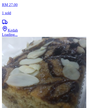
RM 27.00
1
sold
Kedah
Loading...